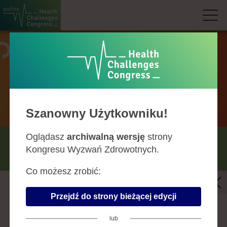
Agenda
Szanowny Użytkowniku!
Oglądasz
archiwalną wersję
strony
MAJ
CZERWIEC
LIPIEC
Kongresu Wyzwań Zdrowotnych.
SIERPIEŃ
Co możesz zrobić:
Bezpieczeństwo wykonywania zawodu
Przejdź do strony bieżącej edycji
lekarza i pielęgniarki
lub