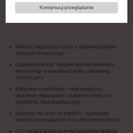
15 czerwca 2020 • 12:30-14:00
Kontynuuj przeglądanie
Warunki i organizacja pracy a odpowiedzialność
personelu medycznego
Odpowiedzialność i bezpieczeństwo personelu
medycznego w warunkach walki z pandemią
SARS-CoV-2
Kilka słów o definicjach – błąd medyczny,
zdarzenie niepożądane, zdarzenie medyczne,
powikłanie, błąd organizacyjny
Nauczmy się uczyć na błędach – zgłaszanie
zdarzeń niepożądanych to nie jest donosicielstwo
Czy rosnąca liczba roszczeń pacjentów skutkuje