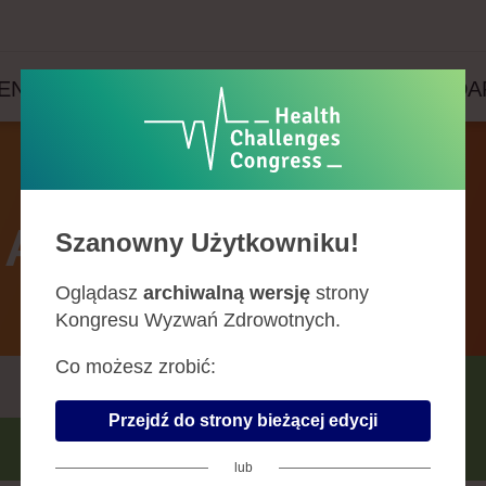
ENDA
PRELEGENCI
PARTNERZY
WYDA
Agenda
Szanowny Użytkowniku!
Oglądasz
archiwalną wersję
strony
Kongresu Wyzwań Zdrowotnych.
Co możesz zrobić:
CZERWIEC
Przejdź do strony bieżącej edycji
SIERPIEŃ
lub