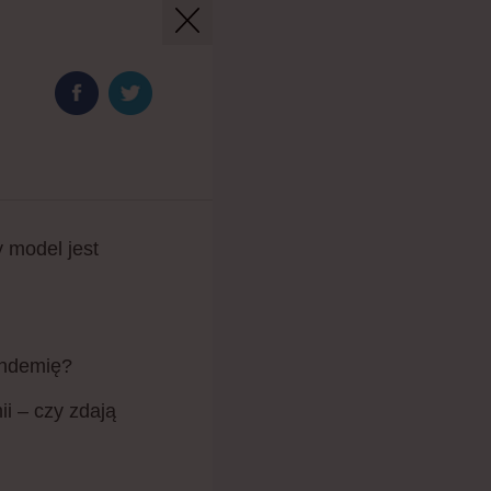
 model jest
andemię?
i – czy zdają