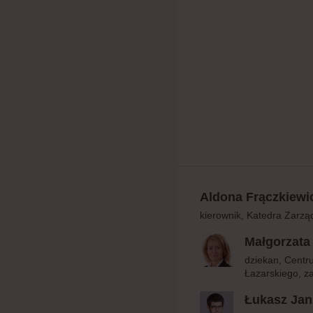
Aldona Frączkiew
kierownik, Katedra Zarz
Małgorzata
dziekan, Centr
Łazarskiego, 
Łukasz Ja