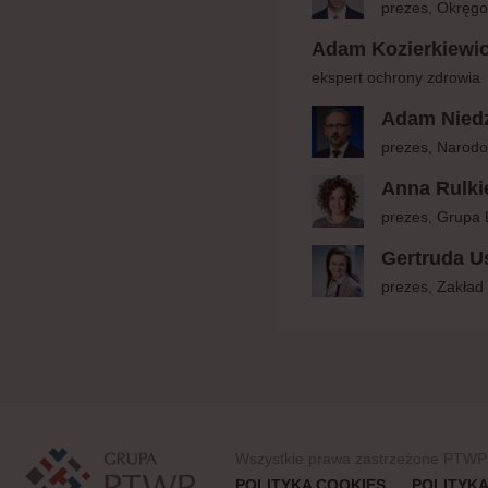
prezes, Okręgo
Adam Kozierkiewi
ekspert ochrony zdrowia
Adam Niedz
prezes, Narod
Anna Rulki
prezes, Grupa
Gertruda U
prezes, Zakład
Wszystkie prawa zastrzeżone PTWP
•
POLITYKA COOKIES
POLITYKA