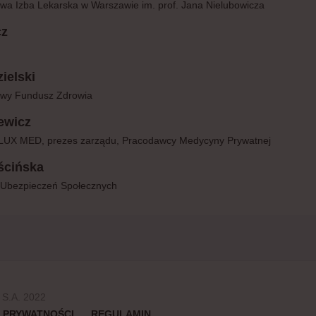
wa Izba Lekarska w Warszawie im. prof. Jana Nielubowicza
cz
ielski
owy Fundusz Zdrowia
ewicz
 LUX MED, prezes zarządu, Pracodawcy Medycyny Prywatnej
ścińska
 Ubezpieczeń Społecznych
 S.A. 2022
•
 PRYWATNOŚCI
REGULAMIN