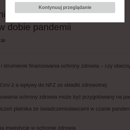
Kontynuuj przeglądanie
ie ochrony zdrowia – nowe
 w dobie pandemii
:30
i strumienie finansowania ochrony zdrowia – czy obecny
oV-2 a wpływy do NFZ ze składki zdrowotnej
sowania ochrony zdrowia może być przygotowany na p
iczeń płatnika ze świadczeniodawcami w czasie pandemi
a inwestycje w ochronie zdrowia