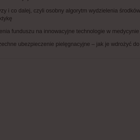
zy i co dalej, czyli osobny algorytm wydzielenia środkó
aktykę
nia funduszu na innowacyjne technologie w medycynie
chne ubezpieczenie pielęgnacyjne – jak je wdrożyć d