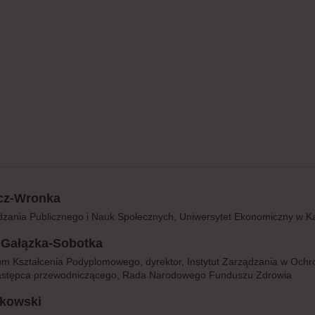
icz-Wronka
ądzania Publicznego i Nauk Społecznych, Uniwersytet Ekonomiczny w K
 Gałązka-Sobotka
um Kształcenia Podyplomowego, dyrektor, Instytut Zarządzania w Ochr
zastępca przewodniczącego, Rada Narodowego Funduszu Zdrowia
nkowski