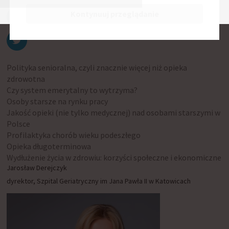
Kontynuuj przeglądanie
Polityka senioralna, czyli znacznie więcej niż opieka
zdrowotna
Czy system emerytalny to wytrzyma?
Osoby starsze na rynku pracy
Jakość opieki (nie tylko medycznej) nad osobami starszymi w
Polsce
Profilaktyka chorób wieku podeszłego
Opieka długoterminowa
Wydłużenie życia w zdrowiu: korzyści społeczne i ekonomiczne
Jarosław Derejczyk
dyrektor, Szpital Geriatryczny im Jana Pawła II w Katowicach