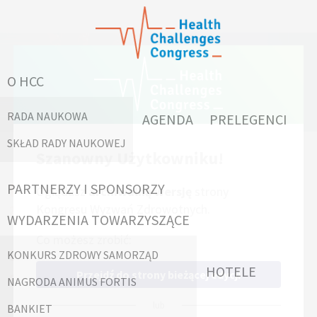
AGENDA
O HCC
RADA NAUKOWA
AGENDA
PRELEGENCI
SKŁAD RADY NAUKOWEJ
Szanowny Użytkowniku!
DZIEŃ 1
DZIEŃ 2
PARTNERZY I SPONSORZY
Oglądasz
archiwalną wersję
strony
Kongresu Wyzwań Zdrowotnych.
2018.03.09
2018.03.08
WYDARZENIA TOWARZYSZĄCE
Co możesz zrobić:
Dlaczego system nie nadąża za
KONKURS ZDROWY SAMORZĄD
HOTELE
demografią?
Przejdź do strony bieżącej edycji
NAGRODA ANIMUS FORTIS
lub
BANKIET
8 marca 2018 • 14:15-15:45 • Sala Balowa C