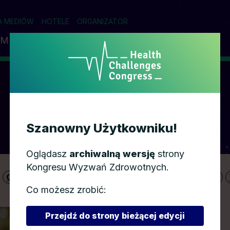
A MEDIÓW
HOTELE
ORGANIZATOR
AM
PRELEGENCI
PARTNERZY
WSPÓŁPRACA
PRELEGENCI
Szanowny Użytkowniku!
Oglądasz
archiwalną wersję
strony
Kongresu Wyzwań Zdrowotnych.
G
H
I
J
K
L
Ł
M
N
O
P
R
S
Ś
Co możesz zrobić:
Przejdź do strony bieżącej edycji