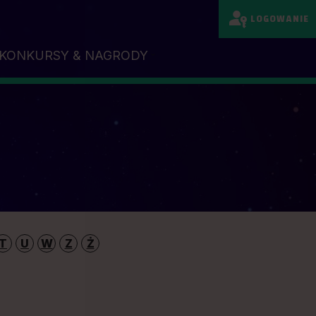
LOGOWANIE
KONKURSY & NAGRODY
T
U
W
Z
Ż