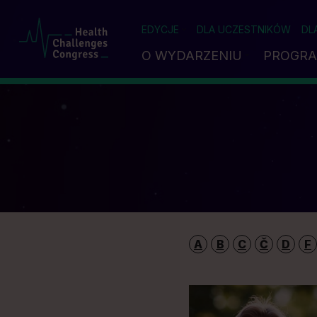
EDYCJE
DLA UCZESTNIKÓW
DL
O WYDARZENIU
PROGR
A
B
C
Č
D
F