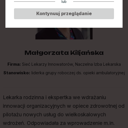
lub
Kontynuuj przeglądanie
Małgorzata Kiljańska
Firma:
Sieć Lekarzy Innowatorów, Naczelna Izba Lekarska
Stanowisko:
liderka grupy roboczej ds. opieki ambulatoryjnej
Lekarka rodzinna i ekspertka we wdrażaniu
innowacji organizacyjnych w opiece zdrowotnej od
pilotażu nowych usług do wielkoskalowych
wdrożeń. Odpowiadała za wprowadzenie m.in.