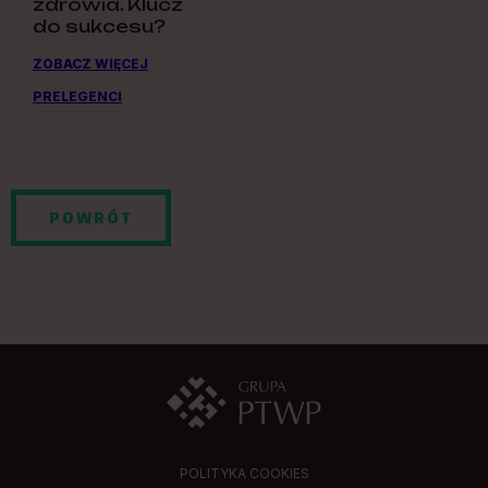
zdrowia. Klucz
do sukcesu?
ZOBACZ WIĘCEJ
PRELEGENCI
POWRÓT
POLITYKA COOKIES