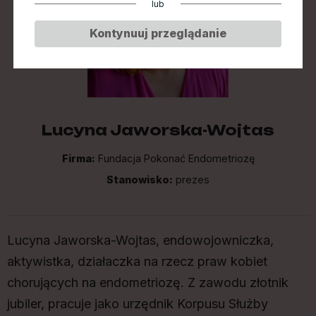
lub
Kontynuuj przeglądanie
Lucyna Jaworska-Wojtas
Firma:
Fundacja Pokonać Endometriozę
Stanowisko:
prezes
Lucyna Jaworska-Wojtas, endowojowniczka,
aktywistka, działaczka na rzecz praw kobiet
chorujących na endometriozę. Z zawodu złotnik
jubiler, pracuje jako urzędnik Korpusu Służby