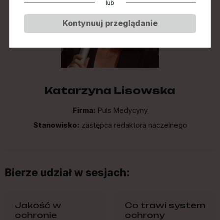
lub
Kontynuuj przeglądanie
Katarzyna Lisowska
Firma:
Puls Medycyny
Stanowisko:
zastępca redaktora naczelnego
Bierze udział w sesjach:
Jakość w
Co trawi system
ochronie
ochrony