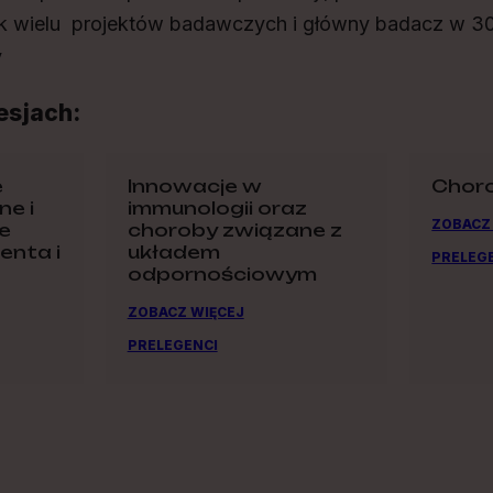
nik wielu projektów badawczych i główny badacz w 3
y
esjach:
e
Innowacje w
Choro
ne i
immunologii oraz
ZOBACZ
e
choroby związane z
enta i
układem
PRELEG
odpornościowym
ZOBACZ WIĘCEJ
PRELEGENCI