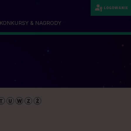
LOGOWANIE
KONKURSY & NAGRODY
T
U
W
Z
Ż