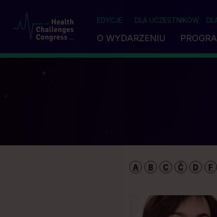
EDYCJE
DLA UCZESTNIKÓW
DL
O WYDARZENIU
PROGR
A
B
C
Č
D
F