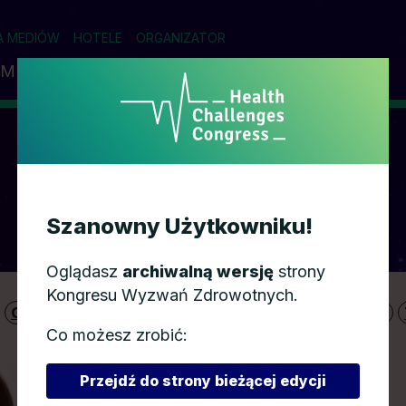
A MEDIÓW
HOTELE
ORGANIZATOR
AM
PRELEGENCI
PARTNERZY
WSPÓŁPRACA
PRELEGENCI
Szanowny Użytkowniku!
Oglądasz
archiwalną wersję
strony
Kongresu Wyzwań Zdrowotnych.
G
H
I
J
K
L
Ł
M
N
O
P
R
S
Ś
Co możesz zrobić:
Przejdź do strony bieżącej edycji