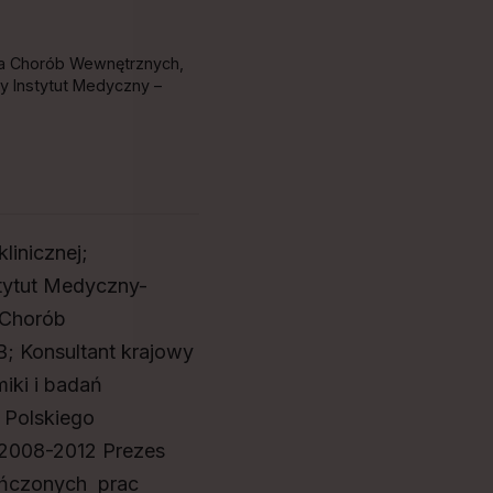
nika Chorób Wewnętrznych,
wy Instytut Medyczny –
linicznej;
tytut Medyczny-
 Chorób
B; Konsultant krajowy
iki i badań
 Polskiego
2008-2012 Prezes
ończonych prac