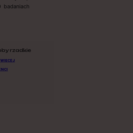
0 badaniach
by rzadkie
 WIĘCEJ
ENCI