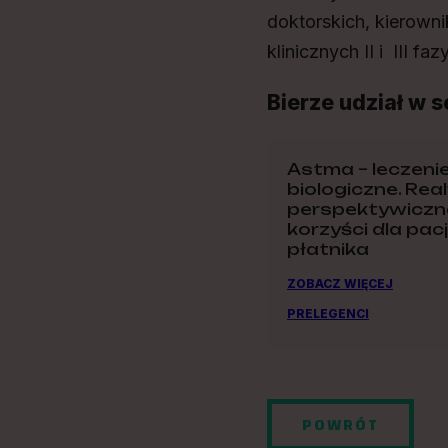
doktorskich, kierow
klinicznych II i III faz
Bierze udział w s
Astma – leczeni
biologiczne. Real
perspektywiczn
korzyści dla pacj
płatnika
ZOBACZ WIĘCEJ
PRELEGENCI
POWRÓT