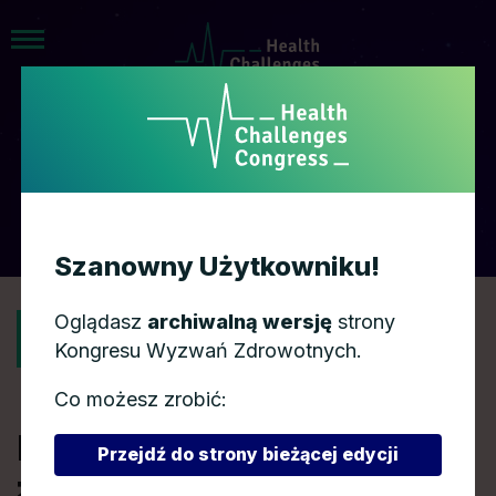
AGENDA
Szanowny Użytkowniku!
Oglądasz
archiwalną wersję
strony
POWRÓT
Kongresu Wyzwań Zdrowotnych.
Co możesz zrobić:
Programy polityki
Przejdź do strony bieżącej edycji
zdrowotnej jako