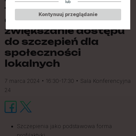
lub
forma profilaktyki
Kontynuuj przeglądanie
chorób zakaźnych i
zwiększanie dostępu
do szczepień dla
społeczności
lokalnych
7 marca 2024 • 16:30-17:30 • Sala Konferencyjna
24
Szczepienia jako podstawowa forma
profilaktyki