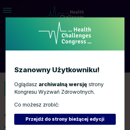
AGENDA
Szanowny Użytkowniku!
Oglądasz
archiwalną wersję
strony
POWRÓT
Kongresu Wyzwań Zdrowotnych.
Co możesz zrobić:
Wyzwania e-zdrowia
Przejdź do strony bieżącej edycji
w Polsce