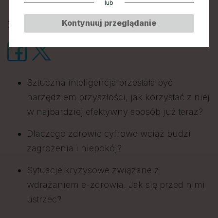
lub
Kontynuuj przeglądanie
7 marca 2024 • 13:30-14:30 • Sala Balowa C
Sztuczna inteligencja przestała być
narzędziem przyszłości, jak korzystać z niej
w najbardziej efektywny sposób już teraz?
Dlaczego zdrowie cyfrowe wciąż budzi
zagrożenia i niepokój?
Sytuacje kryzysowe związane z
wdrażaniem e-zdrowia. Jak się przed nimi
ustrzec?