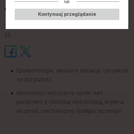
lub
otyłościowej?
Kontynuuj przeglądanie
7 marca 2024 • 13:30-14:30 • Sala Konferencyjna
25
Epidemiologia, aktualna sytuacja i projekcje
na przyszłość
Możliwości wdrożenia opieki nad
pacjentem z chorobą otyłościową, kryteria
leczenia, mechanizmy dostępu do terapii