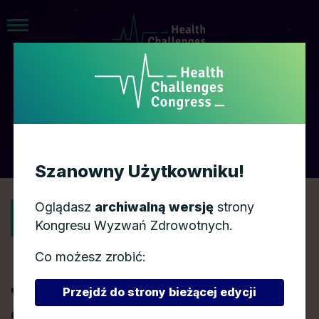
AGENDA
Szanowny Użytkowniku!
Oglądasz
archiwalną wersję
strony
POWRÓT
Kongresu Wyzwań Zdrowotnych.
Co możesz zrobić:
Jak zmierzyć się z
Przejdź do strony bieżącej edycji
epidemią choroby