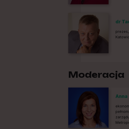
dr Ta
prezes
Katowic
Moderacja
Anna 
ekonomi
pełnom
zarząd
Metropo