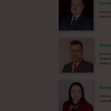
Paweł
wicepr
Naczel
Mate
przewo
Organi
Medyc
Monik
prezes
Labora