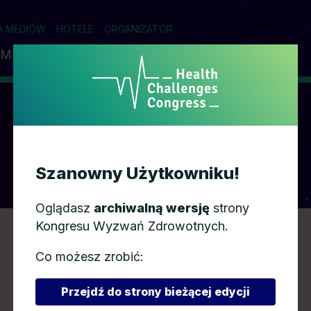
A MEDIÓW
HOTELE
ORGANIZATOR
AM
PRELEGENCI
PARTNERZY
WSPÓŁPRACA
AGENDA
Szanowny Użytkowniku!
Oglądasz
archiwalną wersję
strony
Kongresu Wyzwań Zdrowotnych.
Co możesz zrobić:
Przejdź do strony bieżącej edycji