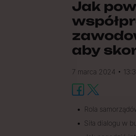
Jak pow
współp
zawodow
aby skor
7 marca 2024 • 13:3
Rola samorząd
Siła dialogu w 