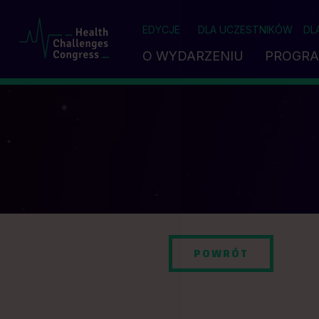
EDYCJE
DLA UCZESTNIKÓW
DL
O WYDARZENIU
PROGR
POWRÓT