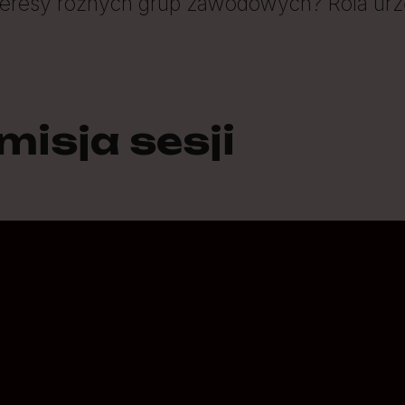
teresy różnych grup zawodowych? Rola ur
isja sesji