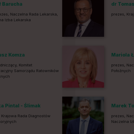
 Barucha
dr Toma
ezes, Naczelna Rada Lekarska,
prezes, Kra
na Izba Lekarska
usz Komza
Mariola 
dniczący, Komitet
prezes, Nacz
zacyjny Samorządu Ratowników
Położnych
znych
a Pintal - Ślimak
Marek T
, Krajowa Rada Diagnostów
prezes, Nac
toryjnych
Naczelna Iz