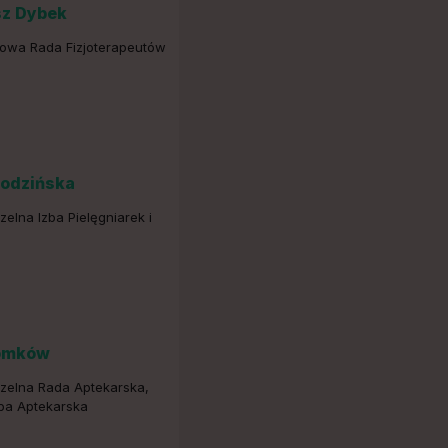
sz Dybek
jowa Rada Fizjoterapeutów
Łodzińska
elna Izba Pielęgniarek i
omków
zelna Rada Aptekarska,
ba Aptekarska