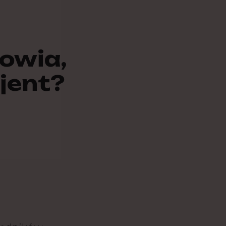
owia,
cjent?