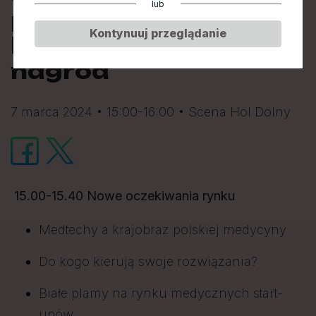
lub
podsumowująca
Kontynuuj przeglądanie
konkurs i wręczenie
nagród
7 marca 2024 • 15:00-16:00 • Scena Hol Dolny
15.00-15.40 Nowe oczekiwania rynku
Medtechy a krajobraz polskiej medycyny
Do kogo kierują swoje rozwiązania?
Białe plamy na rynku medycznych start-
upów