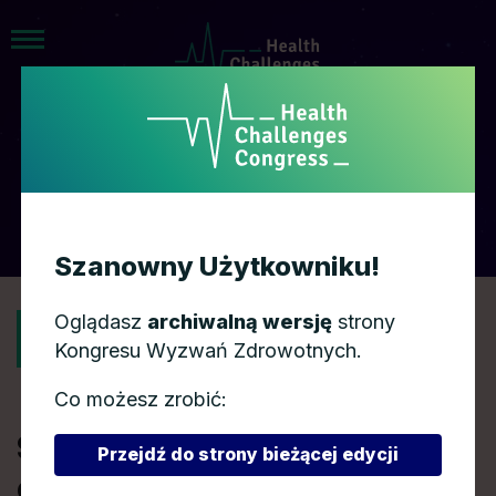
AGENDA
Szanowny Użytkowniku!
Oglądasz
archiwalną wersję
strony
POWRÓT
Kongresu Wyzwań Zdrowotnych.
Co możesz zrobić:
Start-Up-Med –
Przejdź do strony bieżącej edycji
debata