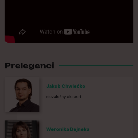
Prelegenci
Jakub Chwiećko
niezależny ekspert
Weronika Dejneka