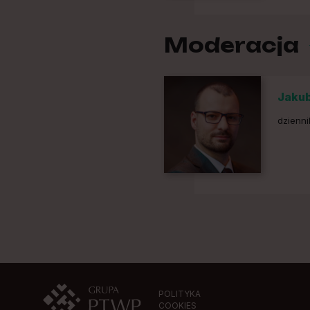
Moderacja
Jakub
dzienni
POLITYKA
COOKIES