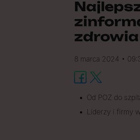
Najlepsz
zinform
zdrowia
8 marca 2024 • 09:3
Od POZ do szpita
Liderzy i firmy 