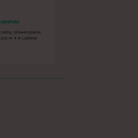
zabelski
czelny, Uniwersytecki
iczny nr 4 w Lublinie