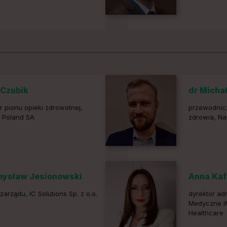
 Czubik
dr Micha
r pionu opieki zdrowotnej,
przewodnicz
 Poland SA
zdrowia, Na
mysław Jesionowski
Anna Kaf
zarządu, IC Solutions Sp. z o.o.
dyrektor ad
Medyczne i
Healthcare