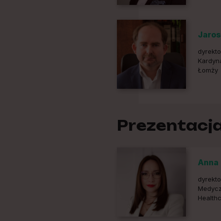
Jaros
dyrekto
Kardyn
Łomży
Prezentacj
Anna 
dyrekto
Medycz
Health