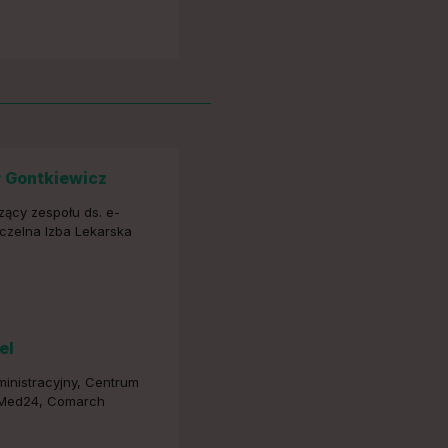
ł Gontkiewicz
ący zespołu ds. e-
czelna Izba Lekarska
el
ministracyjny, Centrum
Med24, Comarch