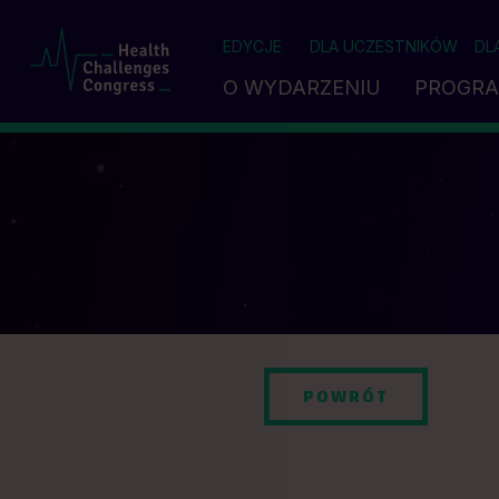
EDYCJE
DLA UCZESTNIKÓW
DL
O WYDARZENIU
PROGR
POWRÓT