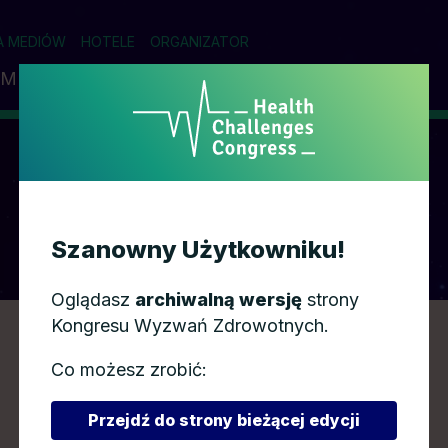
A MEDIÓW
HOTELE
ORGANIZATOR
AM
PRELEGENCI
PARTNERZY
WSPÓŁPRACA
AGENDA
Szanowny Użytkowniku!
Oglądasz
archiwalną wersję
strony
Kongresu Wyzwań Zdrowotnych.
Co możesz zrobić:
Przejdź do strony bieżącej edycji