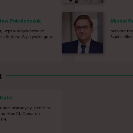
ław Pokoleńczuk
Michał S
r, Szpital Wojewódzki im.
dyrektor na
ała Stefana Wyszyńskiego w
Szpital Klin
a
Kafel
r administracyjny, Centrum
ne iMed24, Comarch
care