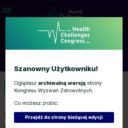
AGENDA
Szanowny Użytkowniku!
Oglądasz
archiwalną wersję
strony
POWRÓT
Kongresu Wyzwań Zdrowotnych.
Co możesz zrobić:
Ilu szpitali
Przejdź do strony bieżącej edycji
potrzebujemy w