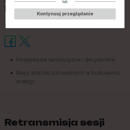
lub
Polsce?
Kontynuuj przeglądanie
8 marca 2024 • 11:30-12:30 • Sala Balowa C
Perspektywa samorządów i decydentów
Mapy potrzeb zdrowotnych w budowaniu
strategii
Retransmisja sesji