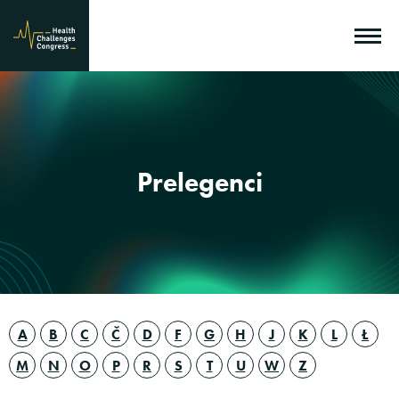
Prelegenci
A
B
C
Č
D
F
G
H
J
K
L
Ł
M
N
O
P
R
S
T
U
W
Z