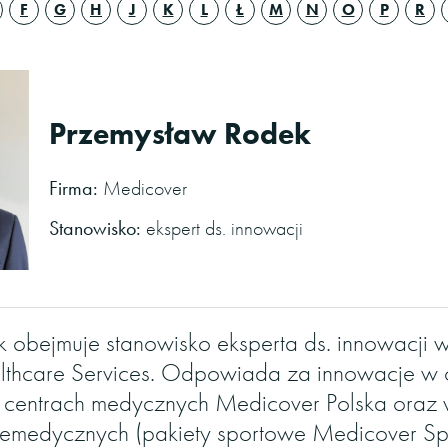
F
G
H
J
K
L
Ł
M
N
O
P
R
Przemysław Rodek
Firma:
Medicover
Stanowisko:
ekspert ds. innowacji
 obejmuje stanowisko eksperta ds. innowacji w
thcare Services. Odpowiada za innowacje w 
w centrach medycznych Medicover Polska oraz
niemedycznych (pakiety sportowe Medicover Sp