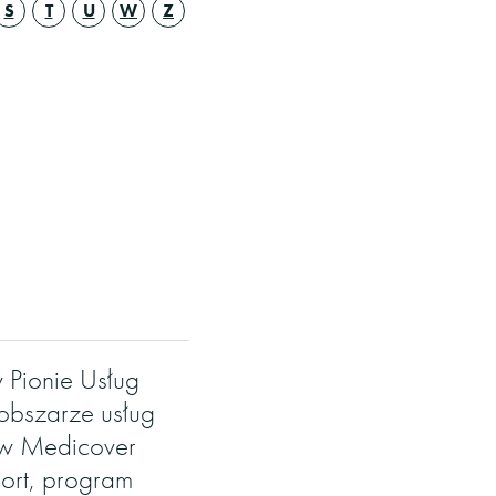
S
T
U
W
Z
 Pionie Usług
obszarze usług
 w Medicover
ort, program