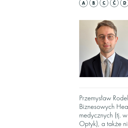
A
B
C
Č
D
Przemysław Rodek
Biznesowych Heal
medycznych (tj. 
Optyk), a także 