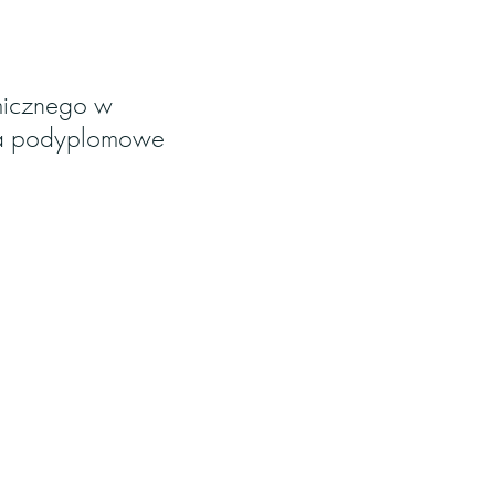
micznego w
dia podyplomowe