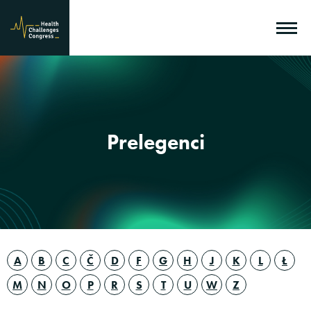
Prelegenci
A
B
C
Č
D
F
G
H
J
K
L
Ł
M
N
O
P
R
S
T
U
W
Z