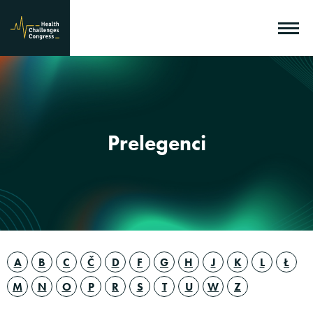
Prelegenci
A
B
C
Č
D
F
G
H
J
K
L
Ł
M
N
O
P
R
S
T
U
W
Z