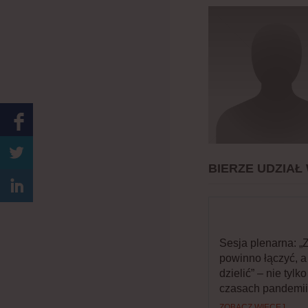
BIERZE UDZIAŁ
Sesja plenarna: „
powinno łączyć, a
dzielić” – nie tylk
czasach pandemii
ZOBACZ WIĘCEJ