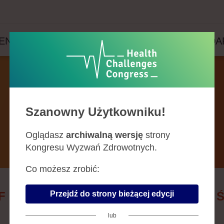
ENDA
PRELEGENCI
PARTNERZY
WYDA
Prelegenci
Szanowny Użytkowniku!
Oglądasz
archiwalną wersję
strony
Kongresu Wyzwań Zdrowotnych.
Co możesz zrobić:
Przejdź do strony bieżącej edycji
F
G
H
J
K
L
Ł
M
N
O
P
R
S
lub