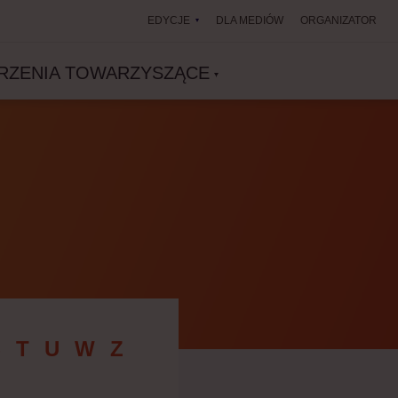
EDYCJE
DLA MEDIÓW
ORGANIZATOR
RZENIA TOWARZYSZĄCE
Ś
T
U
W
Z