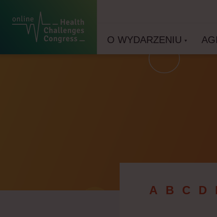
O WYDARZENIU
AG
A
B
C
D