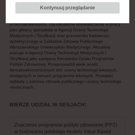
Technologii Medycznych i Taryfikacji
Kontynuuj przeglądanie
Doktor nauk o zdrowiu, specjalista ds. zdrowia publicznego,
ukończył Warszawski Uniwersytet Medyczny, specjalizuje się
w farmakoekonomii, ma kilkuletnie doświadczenie w pracy
jako główny specjalista w Agencji Oceny Technologii
Medycznych i Taryfikacji oraz pracownika badawczo-
dydaktycznego w Zakładzie Zdrowia Publicznego
Warszawskiego Uniwersytetu Medycznego. Aktualnie
pracuje w Agencji Oceny Technologii Medycznych i
Taryfikacji jako zastępca Kierownika Działu Programów
Polityki Zdrowotnej. Przeprowadził wiele analiz
farmakoekonomicznych dot. oceny technologii lekowych,
dostępnych w ramach programów lekowych. Prowadzi
wykłady z zakresu zdrowia publicznego i oceny technologii
medycznych.
BIERZE UDZIAŁ W SESJACH:
Znaczenie programów polityki zdrowotnej (PPZ)
w budowaniu polskiego modelu Value Based