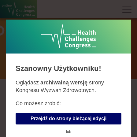
Prelegenci
Szanowny Użytkowniku!
Oglądasz
archiwalną wersję
strony
Kongresu Wyzwań Zdrowotnych.
A
B
C
D
F
G
H
J
K
L
Ł
M
N
O
P
R
S
Ś
T
U
W
Z
Co możesz zrobić:
TOMASZ TATARA
Przejdź do strony bieżącej edycji
Firma:
Wydział Oceny Technologii
Medycznych, Agencja Oceny
lub