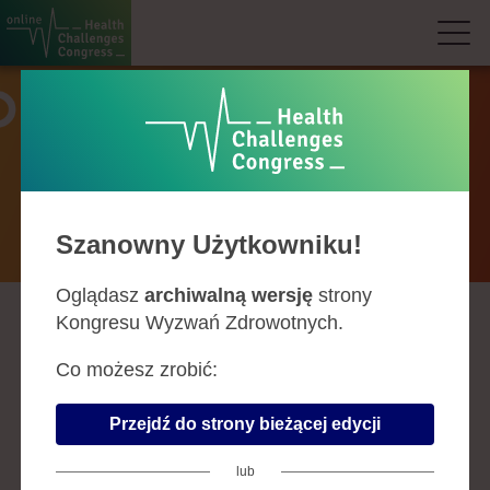
Prelegenci
Szanowny Użytkowniku!
Oglądasz
archiwalną wersję
strony
Kongresu Wyzwań Zdrowotnych.
A
B
C
D
F
G
H
J
K
L
Ł
M
N
O
P
R
S
Ś
T
U
W
Z
Co możesz zrobić:
PRZEMYSŁAW TRZECIAK
Przejdź do strony bieżącej edycji
Firma:
III Katedra i Oddział Kliniczny
Kardiologii SUM, Śląskie Centrum
lub