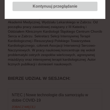
Chorób Serca w Zabrzu
Kontynuuj przeglądanie
Stanowisko:
kardiolog
Dr hab. med. Przemysław Trzeciak - absolwent Ślaskiej
Akademii Medycznej, Wydziału Lekarskiego w Zabrzu. Od
początku pracy zawodowej związany z III Katedrą i
Oddziałem Klinicznym Kardiologii Śląskiego Centrum Chorób
Serca w Zabrzu. Sekretarz Sekcji Intensywnej Terapii
Kardiologicznej i Resuscytacji Polskiego Towarzystwa
Kardiologicznego, członek Asocjacji Interwencji Sercowo-
Naczyniowych. W pracy naukowej koncentruje się wokół
problematyki ostrych zespołów wieńcowych, agresywnej
miażdżycy oraz intensywnej terapii kardiologicznej. Autor
licznych publikacji i doniesień naukowych.
BIERZE UDZIAŁ W SESJACH:
NTEC | Nowe technologie dla samorządu w
dobie COVID-19
ZOBACZ WIĘCEJ