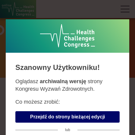
Prelegenci
Szanowny Użytkowniku!
Oglądasz
archiwalną wersję
strony
Kongresu Wyzwań Zdrowotnych.
A
B
C
D
F
G
H
J
K
L
Ł
M
N
O
P
R
S
Ś
T
U
W
Z
Co możesz zrobić:
PIOTR BUSZMAN
Przejdź do strony bieżącej edycji
wicedyrektor ds. badań
przedklinicznych CBR, kierownik,
lub