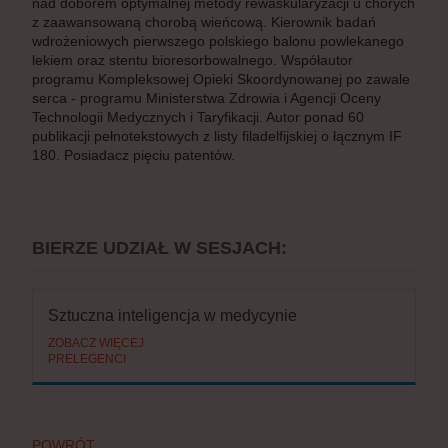
nad doborem optymalnej metody rewaskularyzacji u chorych
z zaawansowaną chorobą wieńcową. Kierownik badań
wdrożeniowych pierwszego polskiego balonu powlekanego
lekiem oraz stentu bioresorbowalnego. Współautor
programu Kompleksowej Opieki Skoordynowanej po zawale
serca - programu Ministerstwa Zdrowia i Agencji Oceny
Technologii Medycznych i Taryfikacji. Autor ponad 60
publikacji pełnotekstowych z listy filadelfijskiej o łącznym IF
180. Posiadacz pięciu patentów.
BIERZE UDZIAŁ W SESJACH:
Sztuczna inteligencja w medycynie
ZOBACZ WIĘCEJ
PRELEGENCI
POWRÓT