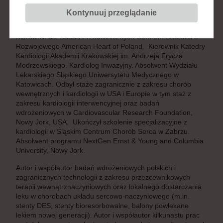
Pracownia Doświadczalna CBR AHP,
Centrum Badawczo-Rozwojowe
Kontynuuj przeglądanie
American Heart of Poland SA
Kierownik ds. Badań Przedklinicznych Centrum Badawczo-
Rozwojowego American Heart of Poland. Kierownik Katedry
Kardiologii Akademii Krakowskiej im. Andrzeja Frycza
Modrzewskiego. Kardiolog Inwazyjny. Absolwent Wydziału
Lekarskiego Śląskiego Uniwersytetu Medycznego w
Katowicach. Odbył staże zagranicznie z zakresu chorób
wewnętrznych i kardiologii w USA i Europie w tym staż z
zakresu kardiologii interwencyjnej oraz badań
wdrożeniowych w Cardiovascular Research Foundation,
Nowy Jork, USA. Ukończył szkolenie specjalizacyjne z
kardiologii w Śląskim Centrum Chorób Serca w Zabrzu.
Absolwent programu NextGen Ernst & Young and Columbia
University, Nowy Jork.
Autor i współautor badań wdrożeniowych polskich i
zagranicznych technologii z zakresu przezcewnikowych
terapii wewnątrznaczyniowych oraz lokalnego dostarczania
leku w chorobach układu sercowo-naczyniowego (m.in.
stenty DES, stenty bioresorbowalne, balony powlekane
lekiem nowej generacji). Autor i współautor kilkunastu prac