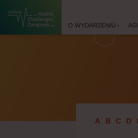
O WYDARZENIU
AG
A
B
C
D