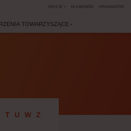
EDYCJE
DLA MEDIÓW
ORGANIZATOR
RZENIA TOWARZYSZĄCE
Ś
T
U
W
Z