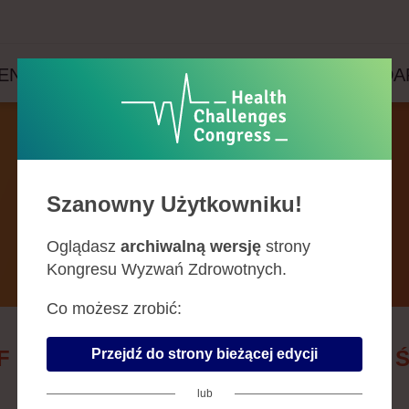
ENDA
PRELEGENCI
PARTNERZY
WYDA
Prelegenci
Szanowny Użytkowniku!
Oglądasz
archiwalną wersję
strony
Kongresu Wyzwań Zdrowotnych.
Co możesz zrobić:
Przejdź do strony bieżącej edycji
F
G
H
J
K
L
Ł
M
N
O
P
R
S
lub