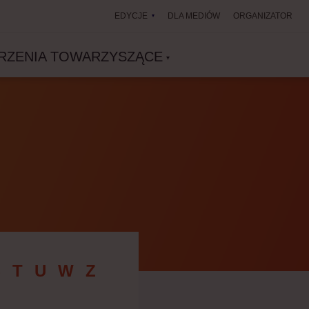
EDYCJE
DLA MEDIÓW
ORGANIZATOR
RZENIA TOWARZYSZĄCE
Ś
T
U
W
Z