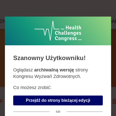
ENDA
PRELEGENCI
PARTNERZY
WYDA
Prelegenci
Szanowny Użytkowniku!
Oglądasz
archiwalną wersję
strony
Kongresu Wyzwań Zdrowotnych.
Co możesz zrobić:
Przejdź do strony bieżącej edycji
F
G
H
J
K
L
Ł
M
N
O
P
R
S
lub