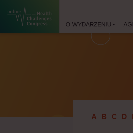
O WYDARZENIU
AG
A
B
C
D