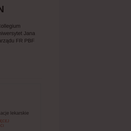
N
Collegium
iwersytet Jana
zarządu FR PBF
acje lekarskie
IĘCEJ
CI