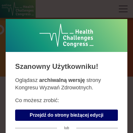
Prelegenci
Szanowny Użytkowniku!
Oglądasz
archiwalną wersję
strony
Kongresu Wyzwań Zdrowotnych.
A
B
C
D
F
G
H
J
K
L
Ł
M
N
O
P
R
S
Ś
T
U
W
Z
Co możesz zrobić:
MAREK BRZOSKO
Przejdź do strony bieżącej edycji
prezes, Polskie Towarzystwo
Reumatologiczne, kierownik, Klinika
lub