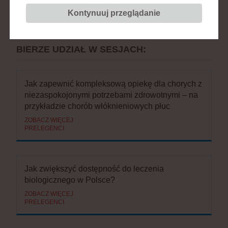
Reumatologii, Chorób Wewnętrznych,
Geriatrii, Pomorski Uniwersytet
Kontynuuj przeglądanie
Medyczny w Szczecinie
BIERZE UDZIAŁ W SESJACH:
Jak zapewnić kompleksową opiekę dla chorych z
niezaspokojonymi potrzebami zdrowotnymi – na
przykładzie chorób włóknieniowych płuc
ZOBACZ WIĘCEJ
PRELEGENCI
Jak zwiększyć dostępność do leczenia
biologicznego w Polsce?
ZOBACZ WIĘCEJ
PRELEGENCI