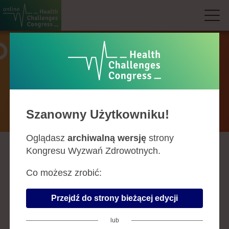
Prelegenci
Szanowny Użytkowniku!
Oglądasz
archiwalną wersję
strony
Kongresu Wyzwań Zdrowotnych.
A
B
C
D
F
G
H
J
K
L
Ł
M
N
O
P
R
S
Ś
T
U
W
Z
Co możesz zrobić:
ŁUKASZ ZOŃ
Przejdź do strony bieżącej edycji
Firma:
EIB
lub
Stanowisko:
dyrektor, Departament