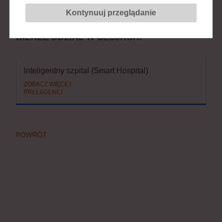
Prawny
Kontynuuj przeglądanie
BIERZE UDZIAŁ W SESJACH:
Inteligentny szpital (Smart Hospital)
ZOBACZ WIĘCEJ
PRELEGENCI
POWRÓT