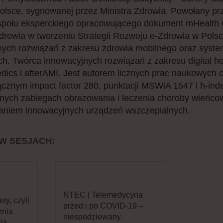
olsce, sygnowanej przez Ministra Zdrowia. Powołany pr
społu eksperckiego opracowującego dokument mHealth G
Zdrowia w tworzeniu Strategii Rozwoju e-Zdrowia w Polsc
znych rozwiązań z zakresu zdrowia mobilnego oraz syst
h. Twórca innowacyjnych rozwiązań z zakresu digital hea
ics i afterAMI. Jest autorem licznych prac naukowych
cznym impact factor 280, punktacji MSWiA 1547 i h-inde
nych zabiegach obrazowania i leczenia choroby wieńco
taniem innowacyjnych urządzeń wszczepialnych.
 W SESJACH:
NTEC | Telemedycyna
ty, czyli
przed i po COVID-19 –
enia
niespodziewany
ia