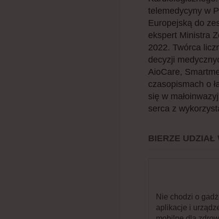
telemedycyny w P
Europejską do ze
ekspert Ministra 
2022. Twórca lic
decyzji medycznyc
AioCare, Smartmed
czasopismach o łą
się w małoinwazyj
serca z wykorzys
BIERZE UDZIAŁ
Nie chodzi o gadże
aplikacje i urządz
mobilne dla zdrow