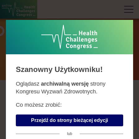
Prelegenci
Szanowny Użytkowniku!
Oglądasz
archiwalną wersję
strony
Kongresu Wyzwań Zdrowotnych.
A
B
C
D
F
G
H
J
K
L
Ł
M
N
O
P
R
S
Ś
T
U
W
Z
Co możesz zrobić:
KRZYSZFOR
Przejdź do strony bieżącej edycji
FUJAREWICZ
lub
Firma:
POLITECHNIKA ŚLĄSKA