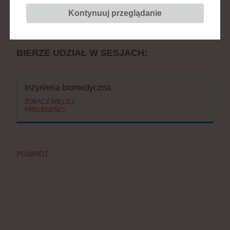
Kontynuuj przeglądanie
Stanowisko:
kierownik, Katedra
Inżynierii i Biologii Systemów
BIERZE UDZIAŁ W SESJACH:
Inżynieria biomedyczna
ZOBACZ WIĘCEJ
PRELEGENCI
POWRÓT