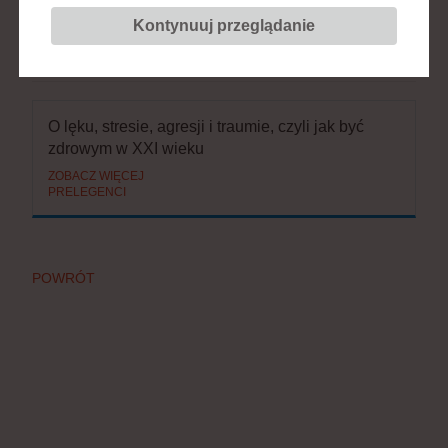
Uniwersytet Medyczny
Kontynuuj przeglądanie
BIERZE UDZIAŁ W SESJACH:
O lęku, stresie, agresji i traumie, czyli jak być
zdrowym w XXI wieku
ZOBACZ WIĘCEJ
PRELEGENCI
POWRÓT