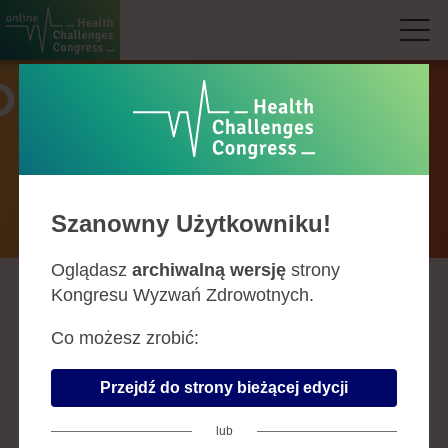
Prelegenci
Szanowny Użytkowniku!
Oglądasz
archiwalną wersję
strony
Kongresu Wyzwań Zdrowotnych.
A
B
C
D
F
G
H
J
K
L
Ł
M
N
O
P
R
S
Ś
T
U
W
Z
Co możesz zrobić:
KAROLINA LAU
Przejdź do strony bieżącej edycji
Firma:
Katedra i Zakład Medycyny i
Epidemiologii Środowiskowej, Śląski
lub