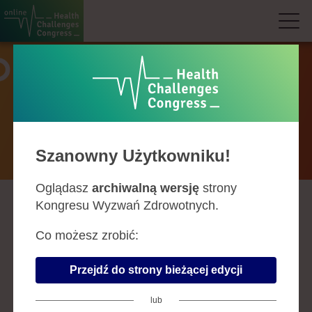
Prelegenci
Szanowny Użytkowniku!
Oglądasz
archiwalną wersję
strony
Kongresu Wyzwań Zdrowotnych.
A
B
C
D
F
G
H
J
K
L
Ł
M
N
O
P
R
S
Ś
T
U
W
Z
Co możesz zrobić:
JOLANTA MROCHEM-
Przejdź do strony bieżącej edycji
KWARCIAK
lub
Firma:
Zakład Analityki i Biochemii