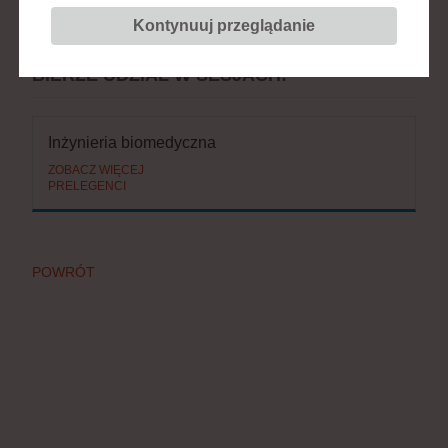
Stanowisko:
neurochirurg
Kontynuuj przeglądanie
BIERZE UDZIAŁ W SESJACH:
Inżynieria biomedyczna
ZOBACZ WIĘCEJ
PRELEGENCI
POWRÓT