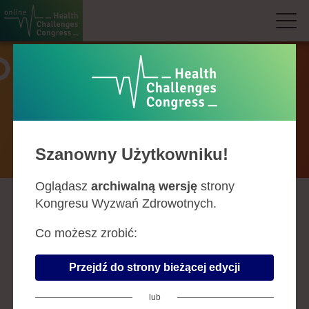
Prelegenci
Szanowny Użytkowniku!
Oglądasz
archiwalną wersję
strony
Kongresu Wyzwań Zdrowotnych.
A
B
C
D
F
G
H
J
K
L
Ł
M
N
O
P
R
S
Ś
T
U
W
Z
Co możesz zrobić:
JERZY PIENIĄŻEK
Przejdź do strony bieżącej edycji
Firma:
Wojewódzki Szpital
Specjalistyczny Nr 4 w Bytomiu
lub