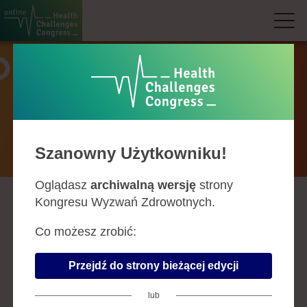
Prelegenci
Szanowny Użytkowniku!
Oglądasz
archiwalną wersję
strony
Kongresu Wyzwań Zdrowotnych.
A
B
C
D
F
G
H
J
K
L
Ł
M
N
O
P
R
S
Ś
T
U
W
Z
Co możesz zrobić:
IWONA MARUNIAK-
Przejdź do strony bieżącej edycji
CHUDEK
lub
kierownik, Klinika Neonatologii,