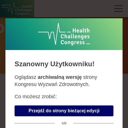
Prelegenci
Szanowny Użytkowniku!
Oglądasz
archiwalną wersję
strony
Kongresu Wyzwań Zdrowotnych.
A
B
C
D
F
G
H
J
K
L
Ł
M
N
O
P
R
S
Ś
T
U
W
Z
Co możesz zrobić:
IWONA KASPRZAK
Przejdź do strony bieżącej edycji
dyrektor, Departament Gospodarki
Lekami, Narodowy Fundusz Zdrowia
lub