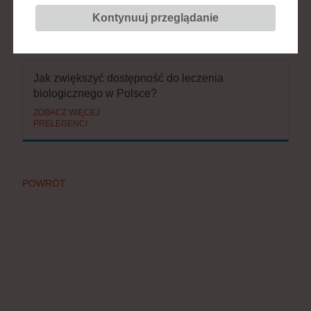
Kontynuuj przeglądanie
BIERZE UDZIAŁ W SESJACH:
Jak zwiększyć dostępność do leczenia
biologicznego w Polsce?
ZOBACZ WIĘCEJ
PRELEGENCI
POWRÓT