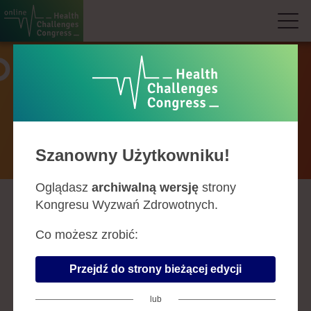
Prelegenci
Szanowny Użytkowniku!
Oglądasz
archiwalną wersję
strony
Kongresu Wyzwań Zdrowotnych.
A
B
C
D
F
G
H
J
K
L
Ł
M
N
O
P
R
S
Ś
T
U
W
Z
Co możesz zrobić:
AGNIESZKA MASTALERZ-
Przejdź do strony bieżącej edycji
MIGAS
lub
Firma:
Uniwersytet Medyczny im.