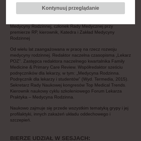
Piastów Śląskich we Wrocławiu
Kontynuuj przeglądanie
Stanowisko:
konsultant krajowa w dziedzinie medycyny
rodzinnej, prezes zarządu głównego, Polskie Towarzystwo
Medycyny Rodzinnej, członek Rady Medycznej przy
premierze RP, kierownik, Katedra i Zakład Medycyny
Rodzinnej
Od wielu lat zaangażowana w pracę na rzecz rozwoju
medycyny rodzinnej. Redaktor naczelna czasopisma „Lekarz
POZ”. Zastępca redaktora naczelnego kwartalnika Family
Medicine & Primary Care Review. Współredaktor sześciu
podręczników dla lekarzy, w tym: „Medycyna Rodzinna.
Podręcznik dla lekarzy i studentów” (Wyd. Termedia, 2015).
Sekretarz Rady Naukowej kongresów Top Medical Trends.
Kierownik naukowy cyklu szkoleniowego Forum Lekarza
Praktyka – Medycyna Rodzinna.
Naukowo zajmuje się przede wszystkim tematyką grypy i jej
profilaktyki, innych zakażeń układu oddechowego i
szczepień.
BIERZE UDZIAŁ W SESJACH: