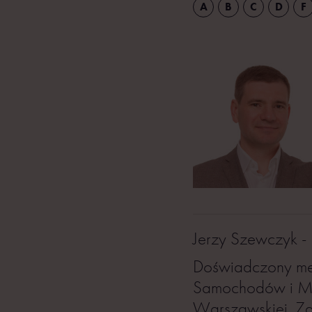
A
B
C
D
F
Jerzy Szewczyk -
Doświadczony men
Samochodów i Ma
Warszawskiej. Z