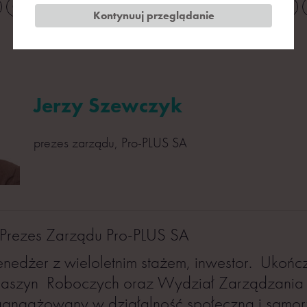
G
H
J
K
L
Ł
M
N
O
P
R
S
Kontynuuj przeglądanie
Jerzy Szewczyk
prezes zarządu, Pro-PLUS SA
 Prezes Zarządu Pro-PLUS SA
edżer z wieloletnim stażem, inwestor. Ukońc
szyn Roboczych oraz Wydział Zarządzania n
aangażowany w działalność społeczną i samo