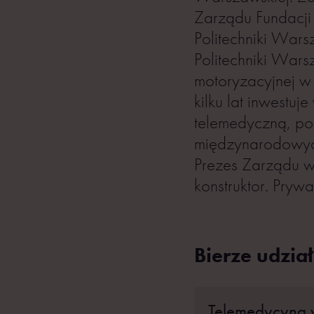
Zarządu Fundacji
Politechniki War
Politechniki War
motoryzacyjnej w
kilku lat inwestu
telemedyczną, pom
międzynarodowych
Prezes Zarządu w 
konstruktor. Prywat
Bierze udział
Telemedycyna