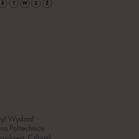
Ś
T
W
Z
Ż
zył Wydział
a Politechnice
rządową. Członek