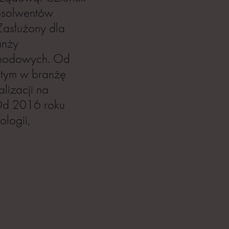
Absolwentów
Zasłużony dla
anży
ochodowych. Od
w tym w branżę
lizacji na
 Od 2016 roku
ologii,