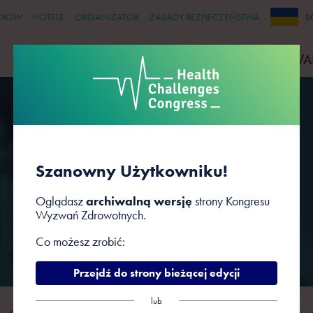
DIÓW
HOTELE
ORGANIZATOR
ZASADY BEZPIECZEŃSTWA
S
PRELEGENCI
PARTNERZY
WYDARZENIA TOWA
Prelegenci
Szanowny Użytkowniku!
Oglądasz
archiwalną wersję
strony Kongresu
Wyzwań Zdrowotnych.
Co możesz zrobić:
Przejdź do strony bieżącej edycji
lub