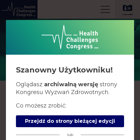
Logowanie
Organizator
Szanowny Użytkowniku!
Oglądasz
archiwalną wersję
strony
Kongresu Wyzwań Zdrowotnych.
Grupa PTWP SA
Międzynarodowe Centrum Kongresowe
Co możesz zrobić:
Plac Sławika i Antalla 1
40-163 Katowice
Przejdź do strony bieżącej edycji
Tel. +48 32 209 13 03
lub