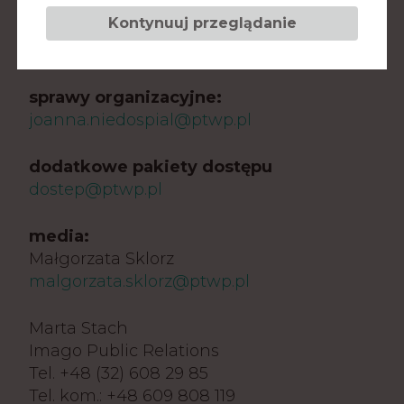
sponsoring:
Kontynuuj przeglądanie
Dorota Matysik
dorota.matysik@ptwp.pl
sprawy organizacyjne:
joanna.niedospial@ptwp.pl
dodatkowe pakiety dostępu
dostep@ptwp.pl
media:
Małgorzata Sklorz
malgorzata.sklorz@ptwp.pl
Marta Stach
Imago Public Relations
Tel. +48 (32) 608 29 85
Tel. kom.: +48 609 808 119