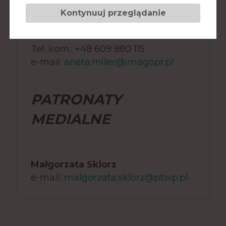
Aneta Miler
Kontynuuj przeglądanie
Imago Public Relations
Tel. +48 32 608 29 85
Tel. kom.: +48 609 880 115
e-mail:
aneta.miler@imagopr.pl
PATRONATY
MEDIALNE
Małgorzata Sklorz
e-mail:
malgorzata.sklorz@ptwp.pl