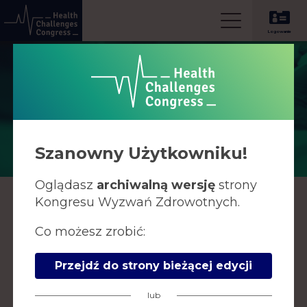
Logowanie
Media
Szanowny Użytkowniku!
Oglądasz
archiwalną wersję
strony
Kongresu Wyzwań Zdrowotnych.
KONTAKT DLA
Co możesz zrobić:
MEDIÓW
Przejdź do strony bieżącej edycji
lub