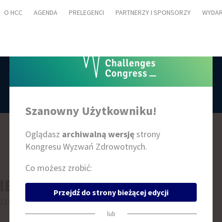
O HCC
AGENDA
PRELEGENCI
PARTNERZY I SPONSORZY
WYDAR
AGENDA
Szanowny Użytkowniku!
Oglądasz
archiwalną wersję
strony
Kongresu Wyzwań Zdrowotnych.
Co możesz zrobić:
IEŃ 2
Przejdź do strony bieżącej edycji
03.09
lub