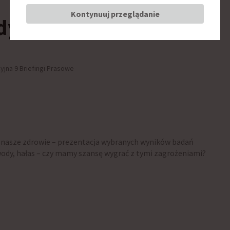
Kontynuuj przeglądanie
edycyna
cyjna 9 Briefingi Prasowe
nasze zdrowie – prezentacja wybranych wyników badań
wody, hałas – czy mamy szansę wygrać z tymi zagrożeniami?