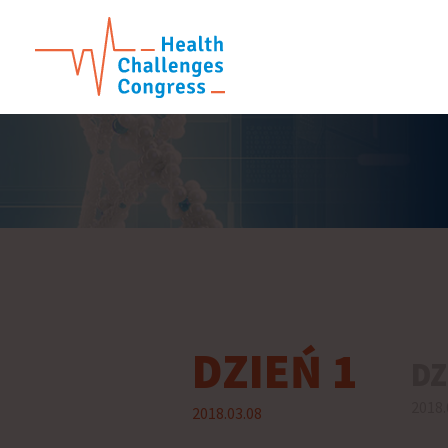
DZIEŃ 1
DZ
2018.
2018.03.08