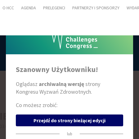
O HCC
AGENDA
PRELEGENCI
PARTNERZY I SPONSORZY
WYDAR
AGENDA
Szanowny Użytkowniku!
Oglądasz
archiwalną wersję
strony
Kongresu Wyzwań Zdrowotnych.
Co możesz zrobić:
IEŃ 2
Przejdź do strony bieżącej edycji
03.09
lub