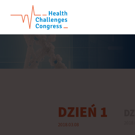
DZIEŃ 1
DZ
2018.
2018.03.08