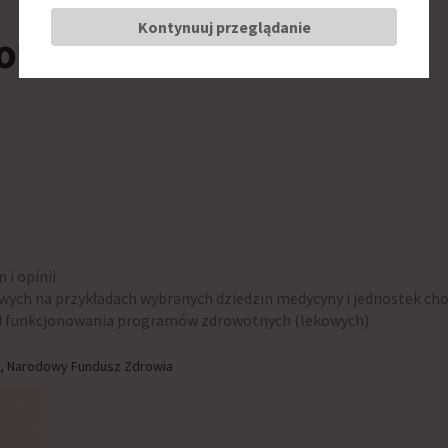
Kontynuuj przeglądanie
kowe
i opinii
wych na przykładach wybranych dziedzin medycyny i jednostek c
d funkcjonowania programów zdrowotnych (lekowych)
i, Narodowy Fundusz Zdrowia