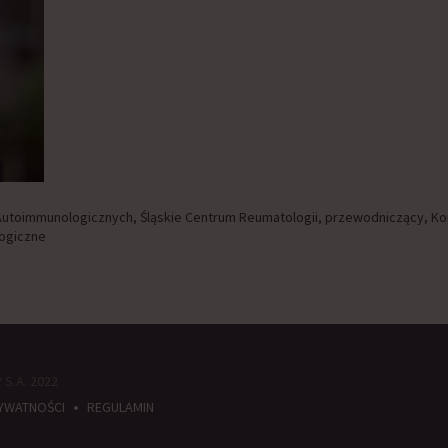
 Autoimmunologicznych, Śląskie Centrum Reumatologii, przewodniczący, Kom
ogiczne
S.A. 2022
•
RYWATNOŚCI
REGULAMIN