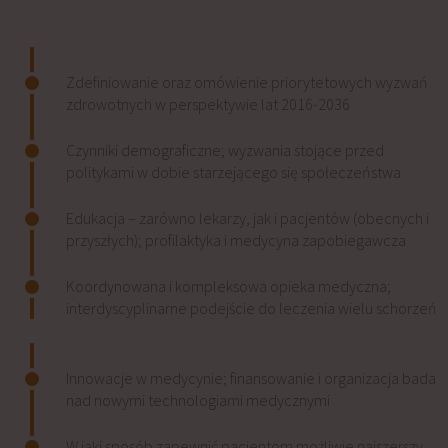
Zdefiniowanie oraz omówienie priorytetowych wyzwań
zdrowotnych w perspektywie lat 2016-2036
Czynniki demograficzne; wyzwania stojące przed
politykami w dobie starzejącego się społeczeństwa
Edukacja – zarówno lekarzy, jak i pacjentów (obecnych i
przyszłych); profilaktyka i medycyna zapobiegawcza
Koordynowana i kompleksowa opieka medyczna;
interdyscyplinarne podejście do leczenia wielu schorzeń
Innowacje w medycynie; finansowanie i organizacja badań
nad nowymi technologiami medycznymi
W jaki sposób zapewnić pacjentom możliwie najszerszy