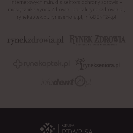
internetowych m.in. dla sektora ochrony zdrowia –
miesięcznika Rynek Zdrowia i portali rynekzdrowia.pl,
rynekaptek.pl, ryneseniora.pl, infoDENT24.pl