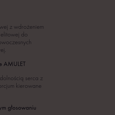
owej z wdrożeniem
elitowej do
 nowoczesnych
ej.
ie AMULET
dolnością serca z
orcjum kierowane
wym głosowaniu