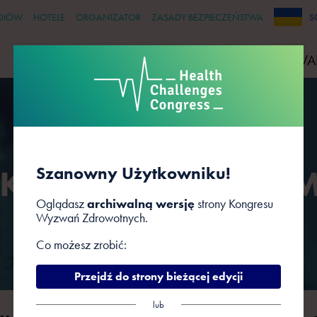
DIÓW
HOTELE
ORGANIZATOR
ZASADY BEZPIECZEŃSTWA
S
PRELEGENCI
PARTNERZY
WYDARZENIA TOWA
 Konkurs Start-Up-
Szanowny Użytkowniku!
Oglądasz
archiwalną wersję
strony Kongresu
Wyzwań Zdrowotnych.
Co możesz zrobić:
Przejdź do strony bieżącej edycji
lub