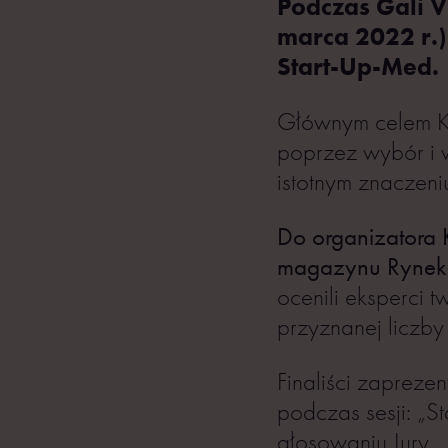
Podczas Gali 
marca 2022 r.)
Start-Up-Med.
Głównym celem Ko
poprzez wybór i 
istotnym znaczeni
Do organizatora 
magazynu Rynek 
ocenili eksperci 
przyznanej liczby 
Finaliści zaprez
podczas sesji: „S
głosowaniu Jury.