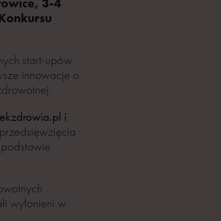
owice, 3-4
 Konkursu
ych start-upów
wsze innowacje o
zdrowotnej.
kzdrowia.pl i
przedsięwzięcia
a podstawie
rowotnych
li wyłonieni w