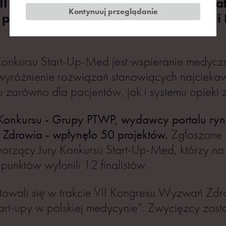
VII Kongresu Wyzwań Zdrowotnych (Kat
Kontynuuj przeglądanie
 poznaliśmy laureatów czwartej edycji
nkursu Start-Up-Med jest wspieranie medyczn
wyróżnienie rozwiązań stanowiących najcieka
u zarówno dla pacjentów, jak i systemu opieki 
Konkursu - Grupy PTWP, wydawcy portalu ryne
Zdrowia - wpłynęło 50 projektów.
Zgłoszone 
tworzący Jury Konkursu Start-Up-Med, którzy n
punktów wyłonili 12 finalistów.
entowali się w trakcie VII Kongresu Wyzwań Zd
tart-upy w polskiej medycynie”. Zwycięzcy zosta