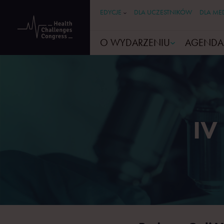
EDYCJE
DLA UCZESTNIKÓW
DLA ME
O WYDARZENIU
AGENDA
IV