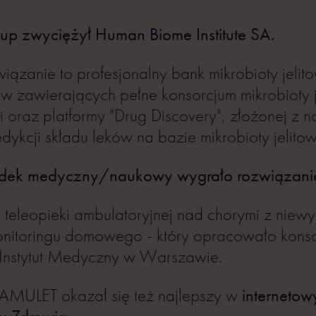
-up zwyciężył Human Biome Institute SA.
ązanie to profesjonalny bank mikrobioty jelit
w zawierających pełne konsorcjum mikrobioty j
i oraz platformy "Drug Discovery", złożonej z
dykcji składu leków na bazie mikrobioty jelitow
rodek medyczny/naukowy wygrało rozwiązan
teleopieki ambulatoryjnej nad chorymi z niewy
onitoringu domowego - który opracowało kons
Instytut Medyczny w Warszawie.
 AMULET okazał się też najlepszy w
interneto