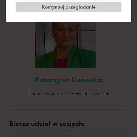
Kontynuuj przeglądanie
Katarzyna Lisowska
Firma:
Stowarzyszenie Hematoonkologiczni
Bierze udział w sesjach: