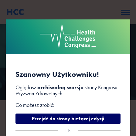
Prelegenci
Szanowny Użytkowniku!
Oglądasz
archiwalną wersję
strony Kongresu
Wyzwań Zdrowotnych.
Co możesz zrobić:
A
B
C
D
F
G
H
J
K
L
Ł
Przejdź do strony bieżącej edycji
M
N
O
P
R
S
Ś
T
W
Z
Ż
lub