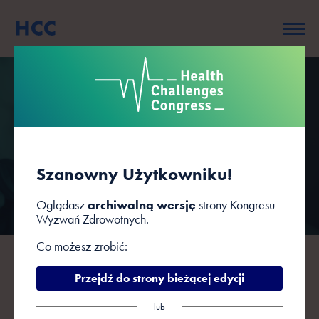
Prelegenci
Szanowny Użytkowniku!
Oglądasz
archiwalną wersję
strony Kongresu
Wyzwań Zdrowotnych.
Co możesz zrobić:
A
B
C
D
F
G
H
J
K
L
Ł
Przejdź do strony bieżącej edycji
M
N
O
P
R
S
Ś
T
W
Z
Ż
lub