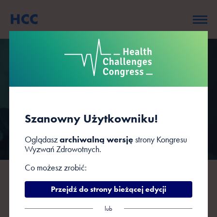
Zakres tematyczny
Szanowny Użytkowniku!
Oglądasz
archiwalną wersję
strony Kongresu
Wyzwań Zdrowotnych.
Co możesz zrobić:
Zakres tematyczny VII Kongresu Wyzwań
Przejdź do strony bieżącej edycji
Zdrowotnych (Katowice, 3-4 marca 2022
r.)
lub