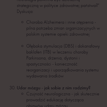
strategiczną w polityce zdrowotnej państwa?"
Dyskusja:
Choroba Alzheimera i inne otępienia -
pilna potrzeba zmian organizacyjnych w
polskim systemie opieki zdrowotnej
Głęboka stymulacja (DBS) i dokanałowy
baklofen (ITB) w leczeniu choroby
Parkinsona, drżenia, dystonii i
spastyczności - konieczność
reorganizacji i uporządkowania systemu
wydawania środków
Udar mózgu - jak sobie z nim radzimy?
Czujność neurologiczna - jak skutecznie
prowadzić edukację dotycząca
objawów udaru mózgu