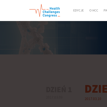
EDYCJE
O HCC
P
DZI
DZIEŃ 1
2017.03.09
2017.03.10