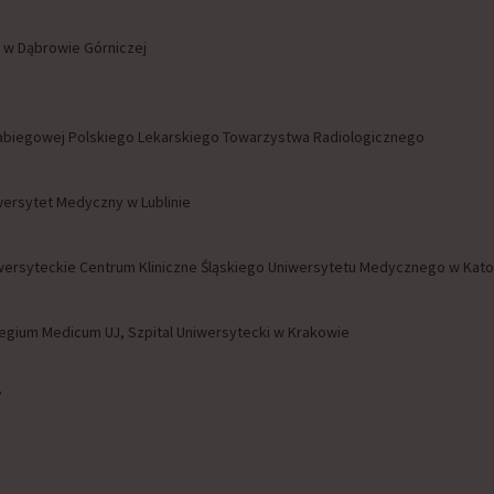
 w Dąbrowie Górniczej
Zabiegowej Polskiego Lekarskiego Towarzystwa Radiologicznego
niwersytet Medyczny w Lublinie
Uniwersyteckie Centrum Kliniczne Śląskiego Uniwersytetu Medycznego w Kat
ollegium Medicum UJ, Szpital Uniwersytecki w Krakowie
”