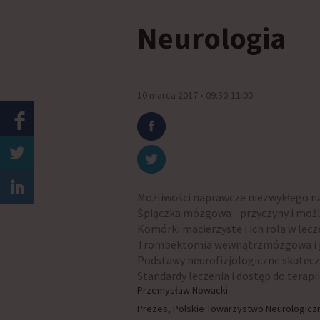
Neurologia
10 marca 2017 • 09:30-11:00
Możliwości naprawcze niezwykłego n
Śpiączka mózgowa - przyczyny i moż
Komórki macierzyste i ich rola w le
Trombektomia wewnątrzmózgowa i je
Podstawy neurofizjologiczne skuteczn
Standardy leczenia i dostęp do terap
Przemysław Nowacki
Prezes, Polskie Towarzystwo Neurologiczne