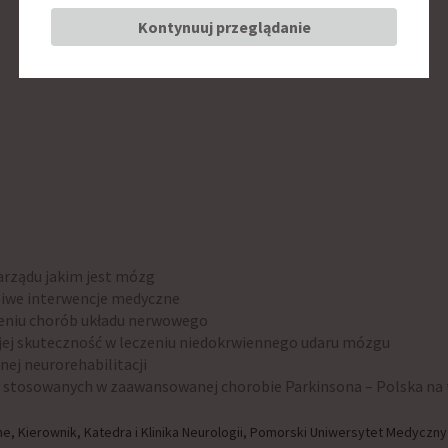
Kontynuuj przeglądanie
arządu jakim jest mózg
liwe interwencje medyczne
czeniu chorób układu nerwowego
j skuteczność w leczeniu niedokrwiennego udaru mózgu
ej neurorehabilitacji
ii stosowanych w zaawansowanej chorobie Parkinsona – Polska na t
, Kierownik, Katedra i Klinika Neurologii, Pomorski Uniwersytet Medyczny