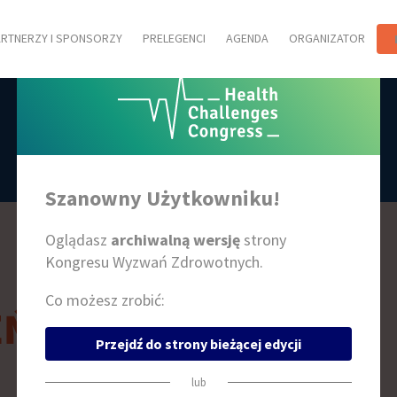
ARTNERZY I SPONSORZY
PRELEGENCI
AGENDA
ORGANIZATOR
AGENDA
Szanowny Użytkowniku!
Oglądasz
archiwalną wersję
strony
Kongresu Wyzwań Zdrowotnych.
Co możesz zrobić:
EŃ 2
Przejdź do strony bieżącej edycji
lub