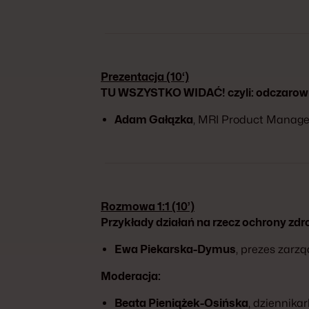
Prezentacja (10‘)
TU WSZYSTKO WIDAĆ! czyli: odczaro
Adam Gałązka
, MRI Product Manager
Rozmowa 1:1 (10’)
Przykłady działań na rzecz ochrony zdro
Ewa Piekarska-Dymus
, prezes zarz
Moderacja:
Beata Pieniążek-Osińska
, dziennika