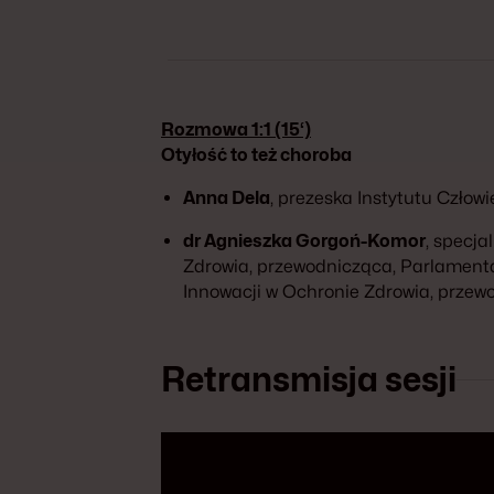
Rozmowa 1:1 (15‘)
Otyłość to też choroba
Anna Dela
, prezeska Instytutu Czło
dr Agnieszka Gorgoń-Komor
, specja
Zdrowia, przewodnicząca, Parlamenta
Innowacji w Ochronie Zdrowia, przew
Retransmisja sesji