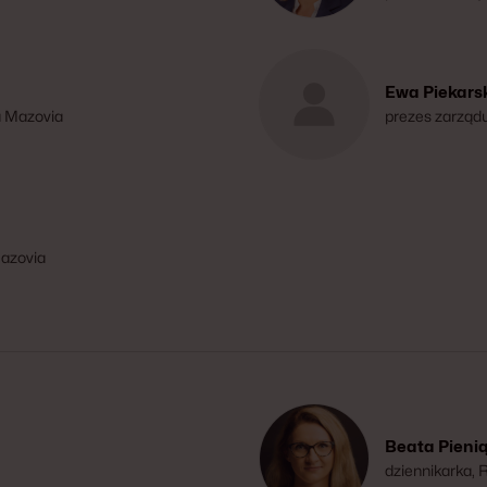
przewodnicząc
i Innowacji w 
Parlamentarny
Ewa Piekar
a Mazovia
prezes zarząd
Mazovia
Beata Pieni
dziennikarka,