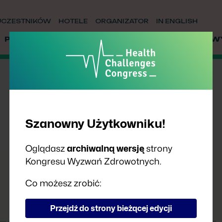
UCZESTNIKÓW
HOTELE
ORGANIZATOR
IN ENGLISH
PRELEGENCI
PARTNERZY
WSPÓŁPRACA
W
Szanowny Użytkowniku!
Oglądasz
archiwalną wersję
strony
Kongresu Wyzwań Zdrowotnych.
Co możesz zrobić:
Przejdź do strony bieżącej edycji