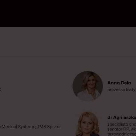
Anna Dela
C
prezeska Inst
dr Agnieszk
specjalista ch
Medical Systems, TMS Sp. z o.
senator RP, w
przewodnicząca