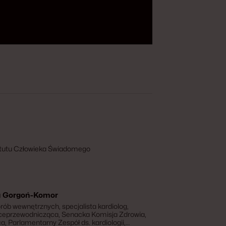
ytutu Człowieka Świadomego
a Gorgoń-Komor
orób wewnętrznych, specjalista kardiolog,
iceprzewodnicząca, Senacka Komisja Zdrowia,
, Parlamentarny Zespół ds. kardiologii,