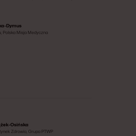
a, Parlamentarny Zespół ds. Badań Naukowych
Ochronie Zdrowia, przewodnicząca,
 Zespół ds. Partnerstwa Publiczno-Prywatnego
ska-Dymus
u, Polska Misja Medyczna
ążek-Osińska
 Rynek Zdrowia, Grupa PTWP