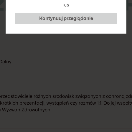
ZDROWOTNY H
lub
Kontynuuj przeglądanie
 Dolny
 przedstawiciele różnych środowisk związanych z ochroną 
rótkich prezentacji, wystąpień czy rozmów 1:1. Do jej współ
u Wyzwań Zdrowotnych.