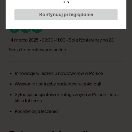
lub
Kontynuuj przeglądanie
14 marca 2025 • 09:30 -11:00 • Sala Konferencyjna 23
Sesja transmitowana online
Innowacje w leczeniu nowotworów w Polsce
Wyzwania i potrzeby pacjentów w onkologii
Sytuacja pacjentów onkologicznych w Polsce – teraz i
kilka lat temu
Koordynacja leczenia