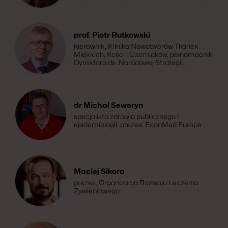
Curie – Państwowy Instytut Badawczy w
Warszawie
prof. Piotr Rutkowski
kierownik, Klinika Nowotworów Tkanek
Miękkich, Kości i Czerniaków, pełnomocnik
Dyrektora ds. Narodowej Strategii
Onkologicznej i Badań Klinicznych,
Narodowy Instytut Onkologii im. Marii
Skłodowskiej-Curie - Państwowy Instytut
Badawczy Warszawa, przewodniczący
Zespołu Ministra Zdrowia ds. Narodowej
dr Michał Seweryn
Strategii Onkologicznej, przewodniczący,
specjalista zdrowia publicznego i
Polskie Towarzystwo Onkologiczne
epidemiologii, prezes, EconMed Europe
Maciej Sikora
prezes, Organizacja Rozwoju Leczenia
Żywieniowego