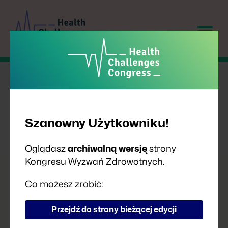
Szanowny Użytkowniku!
OD LEKARZA
PIERWSZEGO KONTAKTU
Oglądasz
archiwalną wersję
strony
DO SZPITALA – JAK
Kongresu Wyzwań Zdrowotnych.
WYGLĄDA OPIEKA NAD
Co możesz zrobić:
PACJENTEM
ONKOLOGICZNYM
Przejdź do strony bieżącej edycji