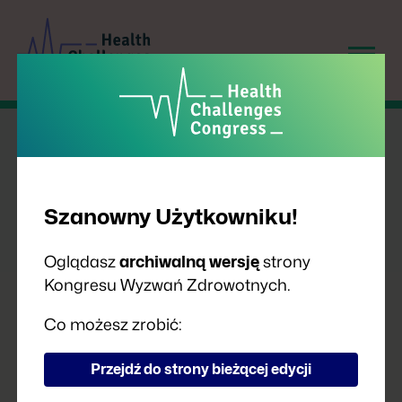
Szanowny Użytkowniku!
CZEGO MOŻEMY SIĘ
Oglądasz
archiwalną wersję
strony
Kongresu Wyzwań Zdrowotnych.
NAUCZYĆ OD INNYCH W
OBSZARZE SZCZEPIEŃ?
Co możesz zrobić:
Przejdź do strony bieżącej edycji