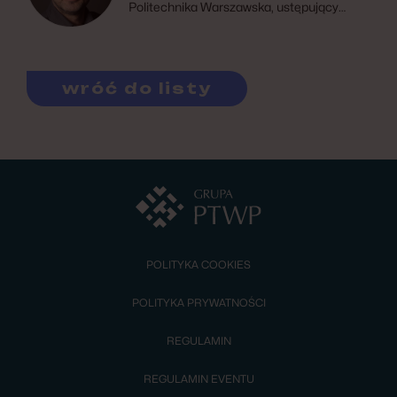
Politechnika Warszawska, ustępujący
prezes, Polskie Towarzystwo
Farmakoekonomiczne, członek Rady
Naukowej, Ogólnopolski Program
Zwalczania Chorób Infekcyjnych
wróć do listy
POLITYKA COOKIES
POLITYKA PRYWATNOŚCI
REGULAMIN
REGULAMIN EVENTU