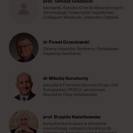
prof. Tomasz Grodzicki
kierownik, Katedra Chorób Wewnętrznych i
Gerontologii, Uniwersytet Jagielloński -
Collegium Medicum, ordynator, Oddział
Kliniczny Chorób Wewnętrznych, Szpital
Uniwersytecki w Krakowie, prorektor ds.
Collegium Medicum w latach 2016-2024,
Uniwersytet Jagielloński, konsultant
krajowy ds. geriatrii w latach 2002 -2014
dr Paweł Grzesiowski
Główny Inspektor Sanitarny, Państwowa
Inspekcja Sanitarna
dr Mikołaj Konstanty
prezydent Farmaceutycznej Grupy Unii
Europejskiej (PGEU), wiceprezes
Naczelnej Rady Aptekarskiej
prof. Brygida Kwiatkowska
konsultantka krajowa w dziedzinie
reumatologii, zastępca dyrektora ds.
klinicznych, Narodowy Instytut Geriatrii,