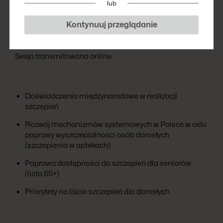
lub
Kontynuuj przeglądanie
13 marca 2025 • 13:30 -14:30 • Sala Balowa C
Sesja transmitowana online
Doświadczenia międzynarodowe w realizacji
szczepień
Rozwój mechanizmów systemowych w Polsce w celu
poprawy wyszczepialności osób dorosłych
(szczepienia w aptekach)
Poprawa dostępności do szczepień dla seniorów
(lista 65+)
Priorytety na liście szczepień dla dorosłych