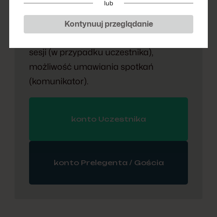
lub
Konto
Kontynuuj przeglądanie
Możliwość sprawdzenia wybranych
sesji (w przypadku uczestnika),
możliwość umawiania spotkań
(komunikator).
konto Uczestnika
konto Prelegenta / Gościa