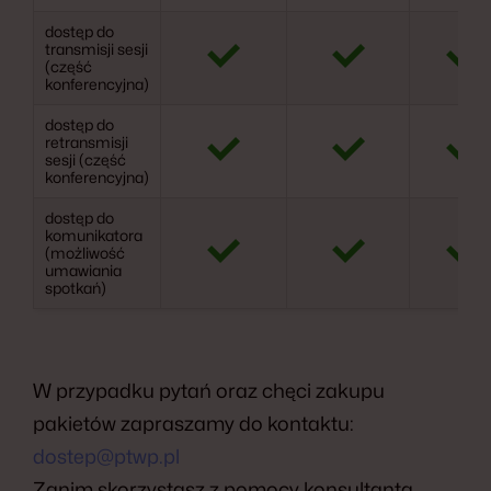
dostęp do
transmisji sesji
(część
konferencyjna)
dostęp do
retransmisji
sesji (część
konferencyjna)
dostęp do
komunikatora
(możliwość
umawiania
spotkań)
W przypadku pytań oraz chęci zakupu
pakietów zapraszamy do kontaktu:
dostep@ptwp.pl
Zanim skorzystasz z pomocy konsultanta