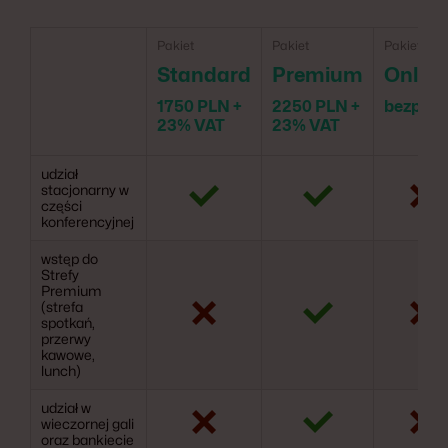
Pakiet
Pakiet
Pakiet
Standard
Premium
Online
1750 PLN +
2250 PLN +
bezpłat
23% VAT
23% VAT
udział
stacjonarny w
części
konferencyjnej
wstęp do
Strefy
Premium
(strefa
spotkań,
przerwy
kawowe,
lunch)
udział w
wieczornej gali
oraz bankiecie